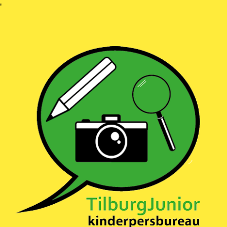
Ga
'
naar
inhoud