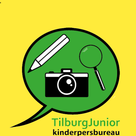
Ga
'
naar
inhoud