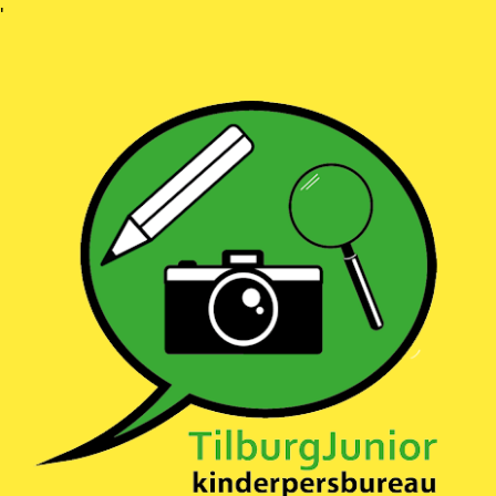
Ga
'
naar
inhoud