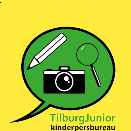
Ga
'
naar
inhoud