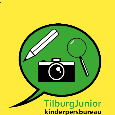
Ga
'
naar
inhoud