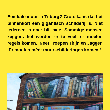
Een kale muur in Tilburg? Grote kans dat het
binnenkort een gigantisch schilderij is. Niet
iedereen is daar blij mee. Sommige mensen
zeggen: het worden er te veel, er moeten
regels komen. ‘Nee!’, roepen Thijn en Jagger.
‘Er moeten méér muurschilderingen komen.’