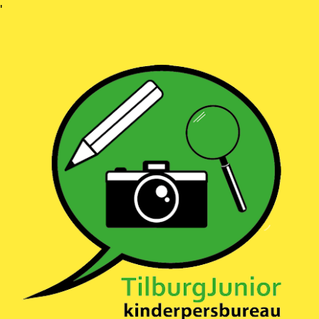
Ga
'
naar
inhoud