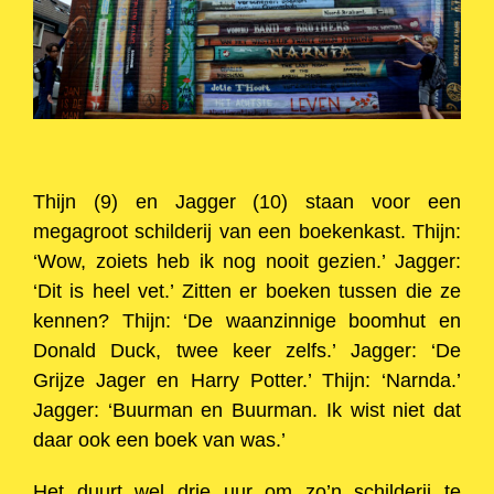
Thijn (9) en Jagger (10) staan voor een
megagroot schilderij van een boekenkast. Thijn:
‘Wow, zoiets heb ik nog nooit gezien.’ Jagger:
‘Dit is heel vet.’ Zitten er boeken tussen die ze
kennen? Thijn: ‘De waanzinnige boomhut en
Donald Duck, twee keer zelfs.’ Jagger: ‘De
Grijze Jager en Harry Potter.’ Thijn: ‘Narnda.’
Jagger: ‘Buurman en Buurman. Ik wist niet dat
daar ook een boek van was.’
Het duurt wel drie uur om zo’n schilderij te