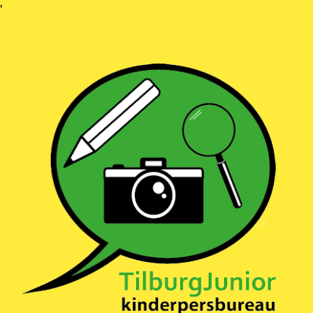
Ga
'
naar
inhoud