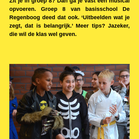
Zit je in groep 8? Dan ga je vast een musical
opvoeren. Groep 8 van basisschool De
Regenboog deed dat ook. ‘Uitbeelden wat je
zegt, dat is belangrijk.’ Meer tips? Jazeker,
die wil de klas wel geven.