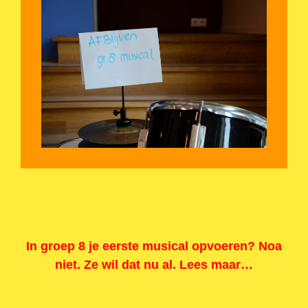
In groep 8 je eerste musical opvoeren? Noa
niet. Ze wil dat nu al. Lees maar…