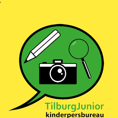
Ga
'
naar
inhoud