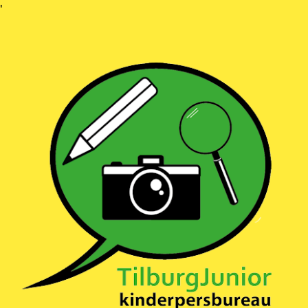
Ga
'
naar
inhoud