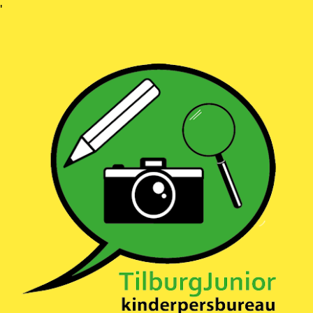
Ga
'
naar
inhoud