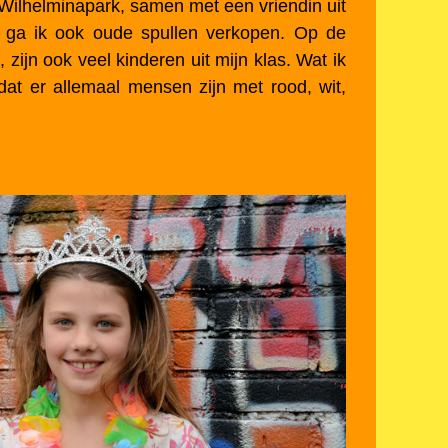
Wilhelminapark, samen met een vriendin uit
jk ga ik ook oude spullen verkopen. Op de
, zijn ook veel kinderen uit mijn klas. Wat ik
 dat er allemaal mensen zijn met rood, wit,