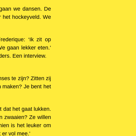
r gaan we dansen. De
r het hockeyveld. We
derique: ‘Ik zit op
We gaan lekker eten.’
ders. Een interview.
ses te zijn? Zitten zij
en maken? Je bent het
 dat het gaat lukken.
an zwaaien? Ze willen
hien is het leuker om
 er vol mee.’