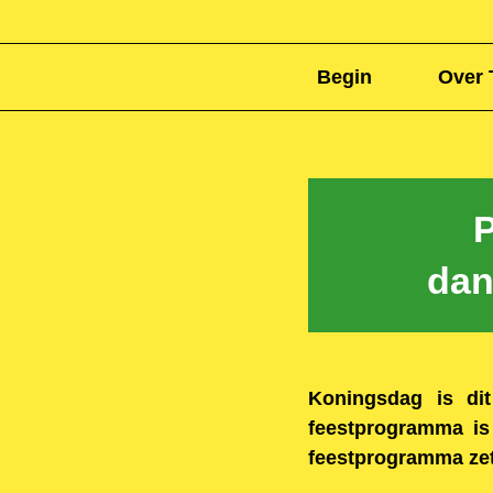
Begin
Over 
d
an
Koningsdag is dit
feestprogramma is
feestprogramma zett