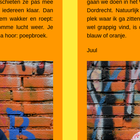
 schieten ze pas mee
gaan we doen in het 
 iedereen klaar. Dan
Dordrecht. Natuurli
hem wakker en roept:
plek waar ik ga zitten
stomme lucht weer. Je
wel grappig vind, is
 ja hoor: poepbroek.
blauw of oranje.
Juul