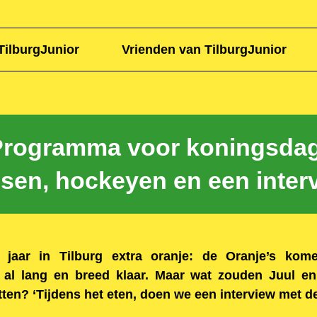
TilburgJunior
Vrienden van TilburgJunior
Programma voor koningsdag
sen, hockeyen en een inter
 jaar in Tilburg extra oranje: de Oranje’s kome
 al lang en breed klaar. Maar wat zouden Juul en
en? ‘Tijdens het eten, doen we een interview met de