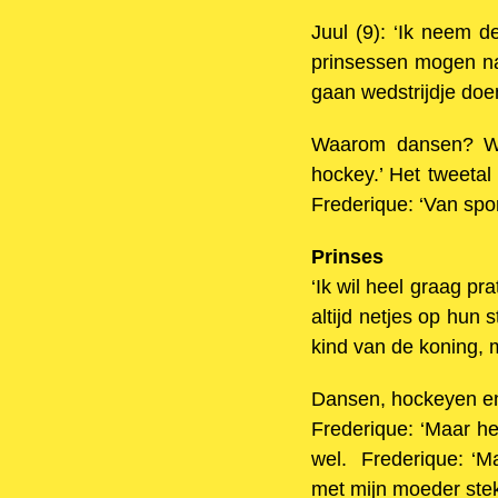
Juul (9): ‘Ik neem 
prinsessen mogen na
gaan wedstrijdje doen
Waarom dansen? Waa
hockey.’ Het tweetal
Frederique: ‘Van spor
Prinses
‘Ik wil heel graag pra
altijd netjes op hun
kind van de koning,
Dansen, hockeyen en 
Frederique: ‘Maar he
wel. Frederique: ‘Ma
met mijn moeder stek