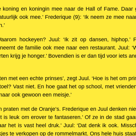
de koning en koningin mee naar de Hall of Fame. Daa
tuurlijk ook mee.’ Frederique (9): ‘Ik neem ze mee naa
.’
rom hockeyen? Juul: ‘Ik zit op dansen, hiphop.’ Fre
 neemt de familie ook mee naar een restaurant. Juul: ‘
ten krijg je honger.’ Bovendien is er dan tijd voor iets an
ten met een echte prinses’, zegt Juul. ‘Hoe is het om prin
 stoel? Vast niet. En hoe gaat het op school, met vriend
 maar ook gewoon een meisje.’
praten met de Oranje’s. Frederique en Juul denken niet
t is leuk om erover te fantaseren.’ Of ze in de stad ga
ar het is vast heel druk.’ Juul: ‘Dat denk ik ook. Missc
jes te verkopen op de rommelmarkt. Ons hele huis staat