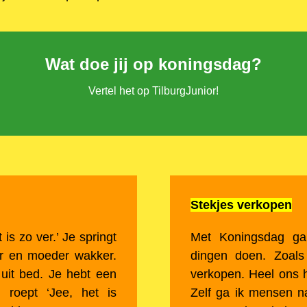
Wat doe jij op koningsdag?
Vertel het op TilburgJunior!
Stekjes verkopen
is zo ver.’ Je springt
Met Koningsdag ga
er en moeder wakker.
dingen doen. Zoals
uit bed. Je hebt een
verkopen. Heel ons h
 roept ‘Jee, het is
Zelf ga ik mensen n