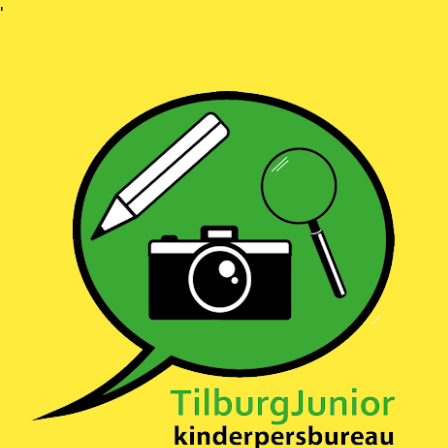
Ga
'
naar
inhoud