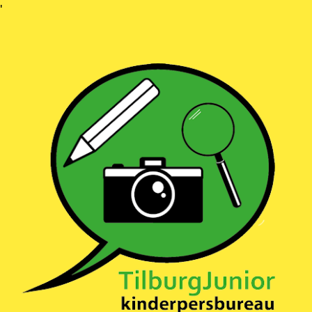
Ga
'
naar
inhoud