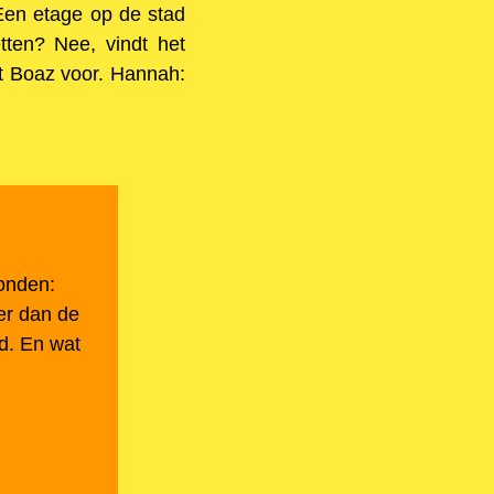
Een etage op de stad
ten? Nee, vindt het
elt Boaz voor. Hannah:
onden:
er dan de
ad. En wat