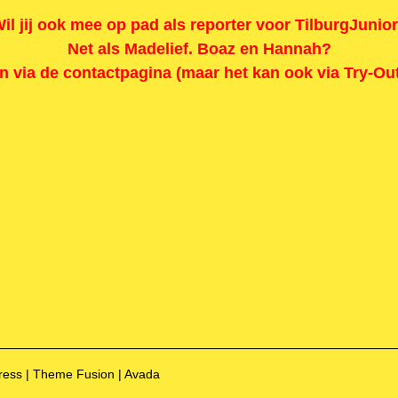
il jij ook mee op pad als reporter voor TilburgJunio
Net als Madelief. Boaz en Hannah?
an via de
contactpagina
(maar het kan ook via
Try-Ou
Press | Theme Fusion | Avada