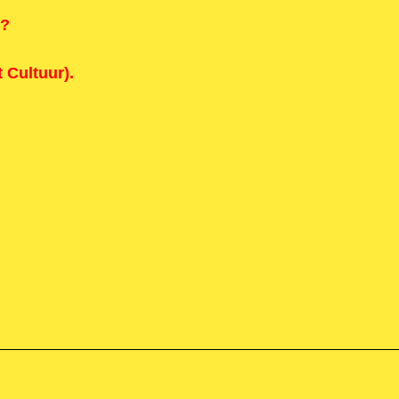
r?
t Cultuur
).