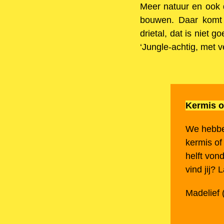
Meer natuur en ook 
bouwen. Daar komt 
drietal, dat is niet 
‘Jungle-achtig, met ve
Kermis of
We hebbe
kermis of
helft von
vind jij? 
Madelief 