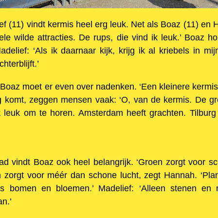
ief (11) vindt kermis heel erg leuk. Net als Boaz (11) e
hele wilde attracties. De rups, die vind ik leuk.’ Boaz 
Madelief: ‘Als ik daarnaar kijk, krijg ik al kriebels in mi
terblijft.’
 Boaz moet er even over nadenken. ‘Een kleinere kermis 
urg komt, zeggen mensen vaak: ‘O, van de kermis. De g
ik leuk om te horen. Amsterdam heeft grachten. Tilburg
ad vindt Boaz ook heel belangrijk. ‘Groen zorgt voor sc
n zorgt voor méér dan schone lucht, zegt Hannah. ‘Pla
als bomen en bloemen.’ Madelief: ‘Alleen stenen en
an.’