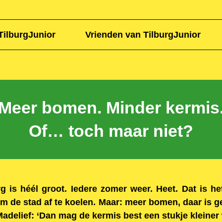
TilburgJunior
Vrienden van TilburgJunior
Meer bomen. Minder kermis
Of… toch maar niet?
g is héél groot. Iedere zomer weer. Heet. Dat is h
m de stad af te koelen. Maar: meer bomen, daar is 
Madelief: ‘Dan mag de kermis best een stukje kleiner