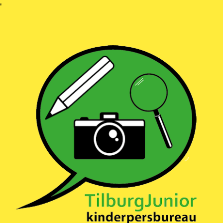
Ga
'
naar
inhoud