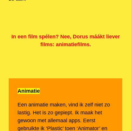
In een film spélen? Nee, Dorus máákt liever
films: animatiefilms.
Animatie
Een animatie maken, vind ik zelf niet zo
lastig. Het is zo gepiept. Ik maak het
gewoon met allemaal apps. Eerst
gebruikte ik ‘Plastic’ toen ‘Animator’ en