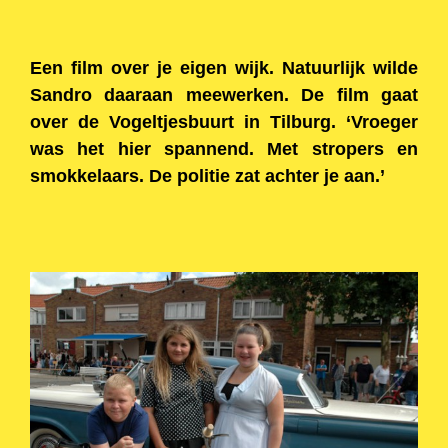
Een film over je eigen wijk. Natuurlijk wilde
Sandro daaraan meewerken. De film gaat
over de Vogeltjesbuurt in Tilburg. ‘Vroeger
was het hier spannend. Met stropers en
smokkelaars. De politie zat achter je aan.’