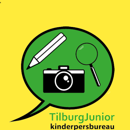
Ga
'
naar
inhoud