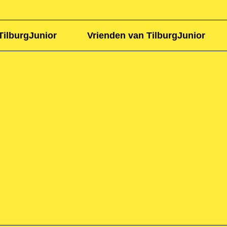
TilburgJunior
Vrienden van TilburgJunior