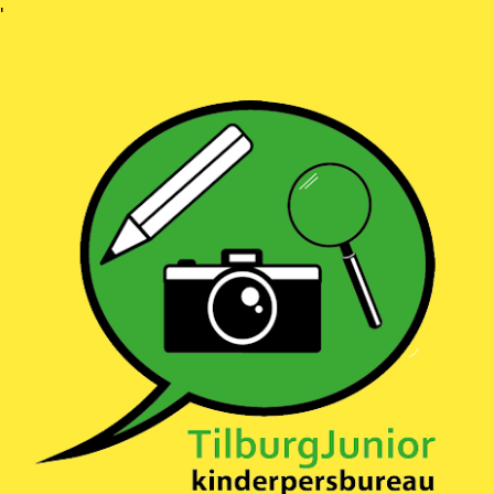
Ga
'
naar
inhoud