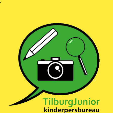
Ga
'
naar
inhoud