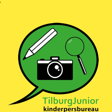
Ga
'
naar
inhoud