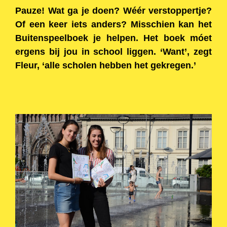
Pauze! Wat ga je doen? Wéér verstoppertje?
Of een keer iets anders? Misschien kan het
Buitenspeelboek je helpen. Het boek móet
ergens bij jou in school liggen. ‘Want’, zegt
Fleur, ‘alle scholen hebben het gekregen.’