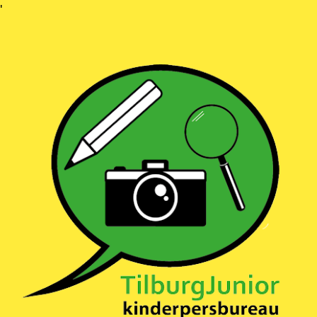
Ga
'
naar
inhoud