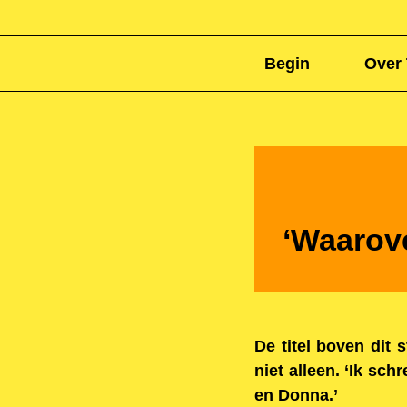
Begin
Over 
‘Waarov
De titel boven dit 
niet alleen. ‘Ik sch
en Donna.’