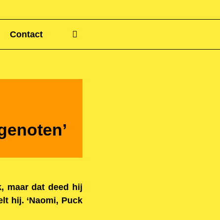
Contact
genoten’
k, maar dat deed hij
elt hij. ‘Naomi, Puck