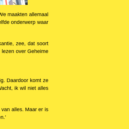
 ‘We maakten allemaal
elfde onderwerp waar
ntie, zee, dat soort
l lezen over Geheime
rig. Daardoor komt ze
cht, ik wil niet alles
r van alles. Maar er is
n.’