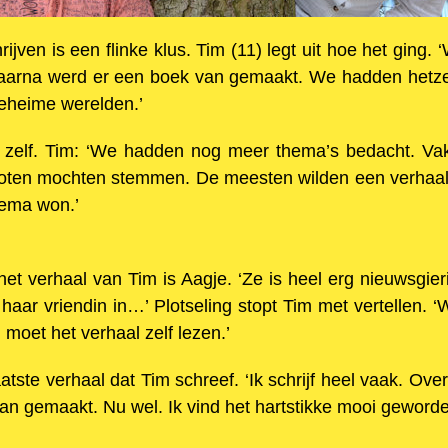
jven is een flinke klus. Tim (11) legt uit hoe het ging.
daarna werd er een boek van gemaakt. We hadden hetz
eheime werelden.’
zelf. Tim: ‘We hadden nog meer thema’s bedacht. Vaka
noten mochten stemmen. De meesten wilden een verhaa
hema won.’
et verhaal van Tim is Aagje. ‘Ze is heel erg nieuwsgie
aar vriendin in…’ Plotseling stopt Tim met vertellen. ‘Wa
moet het verhaal zelf lezen.’
aatste verhaal dat Tim schreef. ‘Ik schrijf heel vaak. Ove
an gemaakt. Nu wel. Ik vind het hartstikke mooi geworde