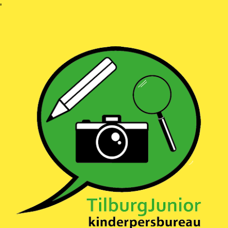
Ga
'
naar
inhoud